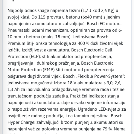
Najbolji odnos snage naprema težini (1,7 J kod 2,6 Kg) u
svojoj klasi. Do 115 provrta u betonu (6x40 mm) s jednim
napunjenim akumulatorom zahvaljujući Bosch EC motoru.
Pneumatski udarni mehanizam, optimiran za provrte od 6-
10 mm u betonu (maks. 18 mm). Jedinstvena Bosch
Premium litij-ionska tehnologija za 400 % duži životni vijek i
izričitu izdržljivost akumulatora. Bosch Electronic Cell
Protection (ECP): štiti akumulator od preopterećenja,
pregrijavanja i dubinskog pražnjenja. Bosch Electronic
Motor Protection (EMP) štiti motor od preopterećenja i
osigurava dugi životni vijek. Bosch „Flexible Power-System“:
jedinstvena mogućnost izbora 18 V akumulatora s 3,0, 2,6,
1,3 Ah za individualno prilagođavanje vremena rada i težine
trenutačnom području zadatka. Praktični indikator stanja
napunjenosti akumulatora: daje u svako vrijeme informaciju
o raspoloživim rezervama energije. Ugrađeno LED-svjetlo za
osvjetljenje radnog područja, i na tamnim mjestima. Bosch
Hyper Charge: zahvaljujući brzom punjenju, akumulatori su
napunjeni već za polovinu vremena punjenja na 75 %. Nema