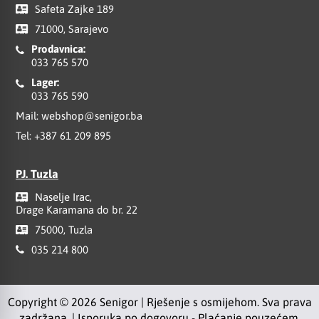
Safeta Zajke 189
71000, Sarajevo
Prodavnica:
033 765 570
Lager:
033 765 590
Mail:
webshop@senigor.ba
Tel:
+387 61 209 895
PJ. Tuzla
Naselje Irac,
Drage Karamana do br. 22
75000, Tuzla
035 214 800
Copyright © 2026 Senigor | Rješenje s osmijehom. Sva prava
zadržana. | Isporuka po dogovoru - Plaćanje pouzećem.