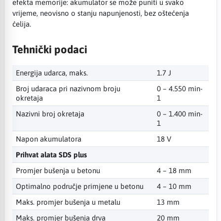
efekta memorije: akumulator se može puniti u svako
vrijeme, neovisno o stanju napunjenosti, bez oštećenja
ćelija.
Tehnički podaci
Energija udarca, maks.
1.7 J
Broj udaraca pri nazivnom broju
0 – 4.550 min-
okretaja
1
Nazivni broj okretaja
0 – 1.400 min-
1
Napon akumulatora
18 V
Prihvat alata SDS plus
Promjer bušenja u betonu
4 – 18 mm
Optimalno područje primjene u betonu
4 – 10 mm
Maks. promjer bušenja u metalu
13 mm
Maks. promjer bušenja drva
20 mm