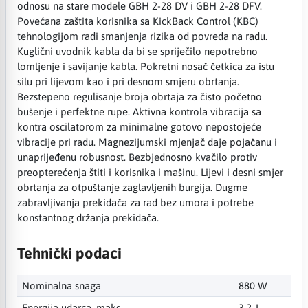
odnosu na stare modele GBH 2-28 DV i GBH 2-28 DFV.
Povećana zaštita korisnika sa KickBack Control (KBC)
tehnologijom radi smanjenja rizika od povreda na radu.
Kuglični uvodnik kabla da bi se spriječilo nepotrebno
lomljenje i savijanje kabla. Pokretni nosač četkica za istu
silu pri lijevom kao i pri desnom smjeru obrtanja.
Bezstepeno regulisanje broja obrtaja za čisto početno
bušenje i perfektne rupe. Aktivna kontrola vibracija sa
kontra oscilatorom za minimalne gotovo nepostojeće
vibracije pri radu. Magnezijumski mjenjač daje pojačanu i
unaprijeđenu robusnost. Bezbjednosno kvačilo protiv
preopterećenja štiti i korisnika i mašinu. Lijevi i desni smjer
obrtanja za otpuštanje zaglavljenih burgija. Dugme
zabravljivanja prekidača za rad bez umora i potrebe
konstantnog držanja prekidača.
Tehnički podaci
Nominalna snaga
880 W
Energija udarca, maks.
3,2 J