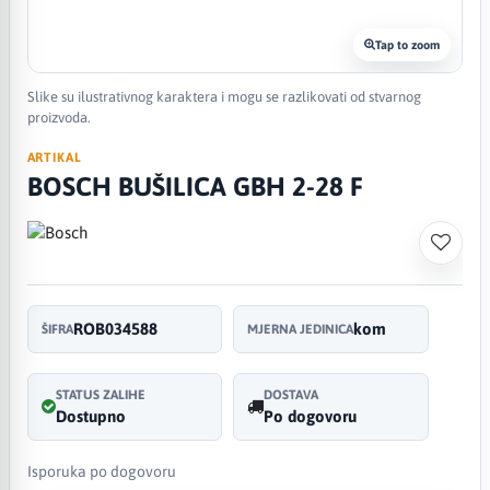
Tap to zoom
Slike su ilustrativnog karaktera i mogu se razlikovati od stvarnog
proizvoda.
ARTIKAL
BOSCH BUŠILICA GBH 2-28 F
ROB034588
kom
ŠIFRA
MJERNA JEDINICA
STATUS ZALIHE
DOSTAVA
Dostupno
Po dogovoru
Isporuka po dogovoru