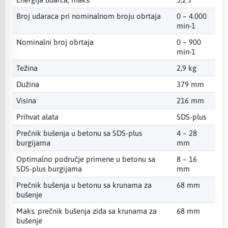
Broj udaraca pri nominalnom broju obrtaja
0 – 4.000
min-1
Nominalni broj obrtaja
0 – 900
min-1
Težina
2,9 kg
Dužina
379 mm
Visina
216 mm
Prihvat alata
SDS-plus
Prečnik bušenja u betonu sa SDS-plus
4 – 28
burgijama
mm
Optimalno područje primene u betonu sa
8 – 16
SDS-plus burgijama
mm
Prečnik bušenja u betonu sa krunama za
68 mm
bušenje
Maks. prečnik bušenja zida sa krunama za
68 mm
bušenje