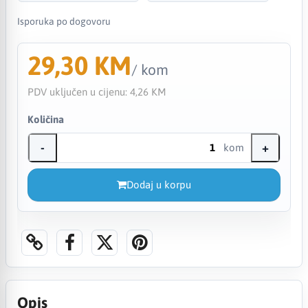
Isporuka po dogovoru
29,30 KM
/ kom
PDV uključen u cijenu:
4,26 KM
Količina
-
+
kom
Dodaj u korpu
Opis