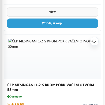
View
Dodaj u korpu
ČEP MESINGANI 1-2"S KROM.POKRIVAČEM OTVORA
55mm
Dostupno
5,30 KM
Sa PDV-om