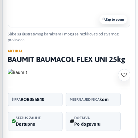
Tap to zoom
Slike su ilustrativnog karaktera i mogu se razlikovati od stvarnog
proizvoda.
ARTIKAL
BAUMIT BAUMACOL FLEX UNI 25kg
ROB055840
kom
ŠIFRA
MJERNA JEDINICA
STATUS ZALIHE
DOSTAVA
Dostupno
Po dogovoru