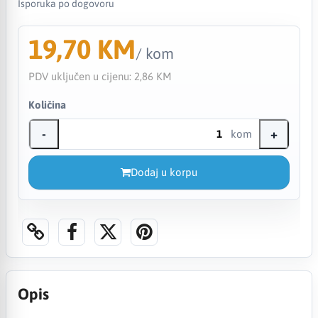
Isporuka po dogovoru
19,70 KM
/ kom
PDV uključen u cijenu:
2,86 KM
Količina
-
+
kom
Dodaj u korpu
Opis