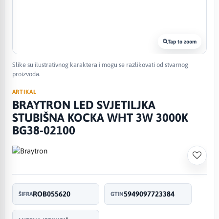
Tap to zoom
Slike su ilustrativnog karaktera i mogu se razlikovati od stvarnog
proizvoda.
ARTIKAL
BRAYTRON LED SVJETILJKA
STUBIŠNA KOCKA WHT 3W 3000K
BG38-02100
ROB055620
5949097723384
ŠIFRA
GTIN