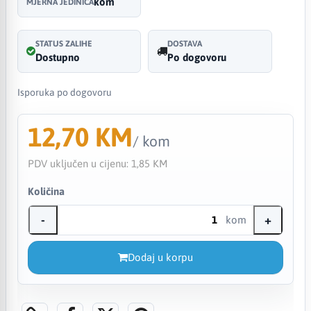
kom
MJERNA JEDINICA
STATUS ZALIHE
DOSTAVA
Dostupno
Po dogovoru
Isporuka po dogovoru
12,70 KM
/ kom
PDV uključen u cijenu:
1,85 KM
Količina
-
+
kom
Dodaj u korpu