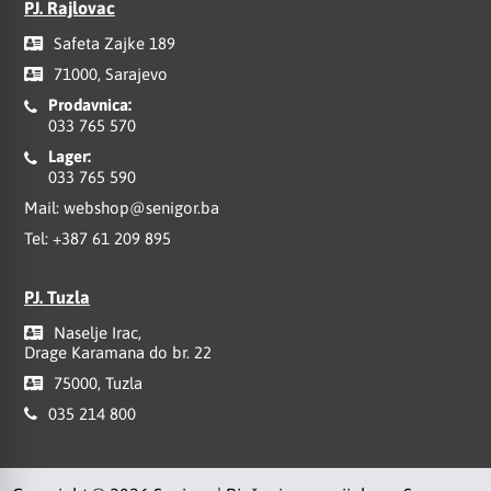
PJ. Rajlovac
Safeta Zajke 189
71000, Sarajevo
Prodavnica:
033 765 570
Lager:
033 765 590
Mail:
webshop@senigor.ba
Tel:
+387 61 209 895
PJ. Tuzla
Naselje Irac,
Drage Karamana do br. 22
75000, Tuzla
035 214 800