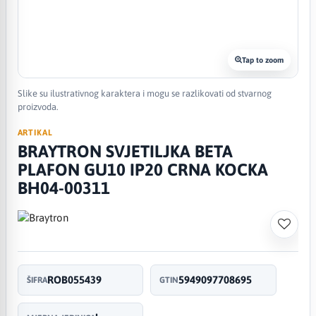
Tap to zoom
Slike su ilustrativnog karaktera i mogu se razlikovati od stvarnog
proizvoda.
ARTIKAL
BRAYTRON SVJETILJKA BETA
PLAFON GU10 IP20 CRNA KOCKA
BH04-00311
ROB055439
5949097708695
ŠIFRA
GTIN