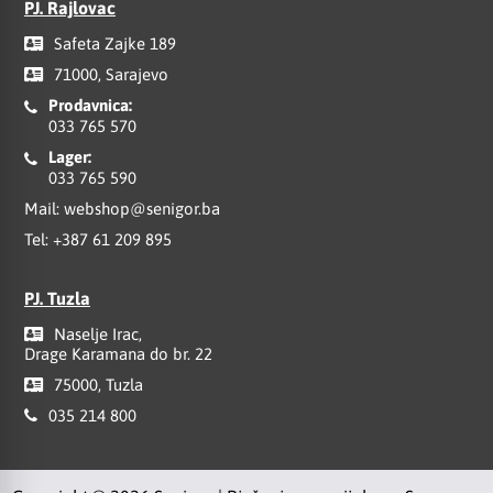
PJ. Rajlovac
Safeta Zajke 189
71000, Sarajevo
Prodavnica:
033 765 570
Lager:
033 765 590
Mail:
webshop@senigor.ba
Tel:
+387 61 209 895
PJ. Tuzla
Naselje Irac,
Drage Karamana do br. 22
75000, Tuzla
035 214 800