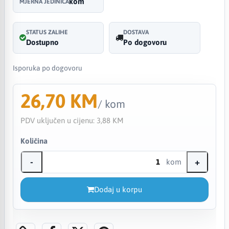
kom
MJERNA JEDINICA
STATUS ZALIHE
DOSTAVA
Dostupno
Po dogovoru
Isporuka po dogovoru
26,70 KM
/ kom
PDV uključen u cijenu:
3,88 KM
Količina
-
+
kom
Dodaj u korpu