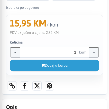
Isporuka po dogovoru
15,95 KM
/ kom
PDV uključen u cijenu:
2,32 KM
Količina
-
+
kom
Dodaj u korpu
Opis