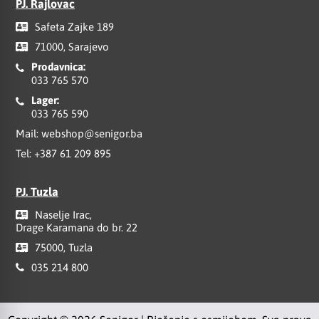
PJ. Rajlovac
Safeta Zajke 189
71000, Sarajevo
Prodavnica:
033 765 570
Lager:
033 765 590
Mail:
webshop@senigor.ba
Tel:
+387 61 209 895
PJ. Tuzla
Naselje Irac,
Drage Karamana do br. 22
75000, Tuzla
035 214 800