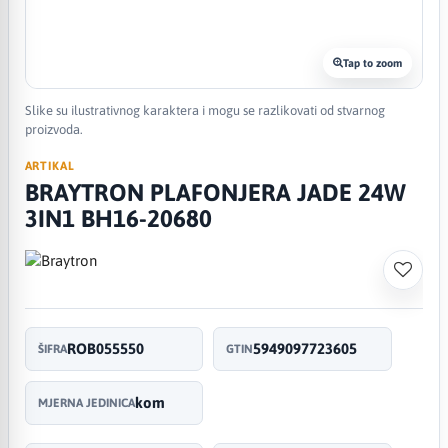
Tap to zoom
Slike su ilustrativnog karaktera i mogu se razlikovati od stvarnog
proizvoda.
ARTIKAL
BRAYTRON PLAFONJERA JADE 24W
3IN1 BH16-20680
ROB055550
5949097723605
ŠIFRA
GTIN
kom
MJERNA JEDINICA