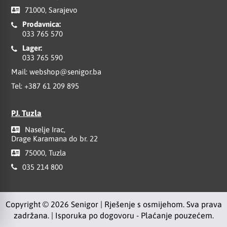
71000, Sarajevo
Prodavnica:
033 765 570
Lager:
033 765 590
Mail:
webshop@senigor.ba
Tel:
+387 61 209 895
PJ. Tuzla
Naselje Irac,
Drage Karamana do br. 22
75000, Tuzla
035 214 800
Copyright © 2026 Senigor | Rješenje s osmijehom. Sva prava
zadržana. | Isporuka po dogovoru - Plaćanje pouzećem.