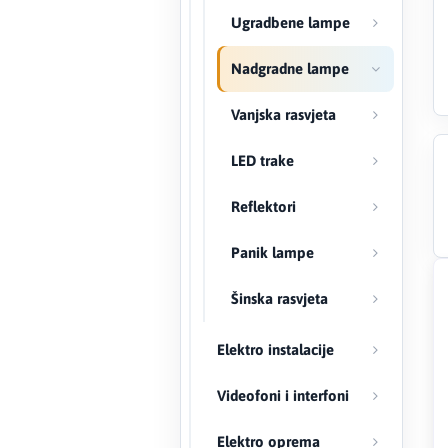
Ugradbene lampe
Creaton
Nadgradne lampe
DAEWOO
Vanjska rasvjeta
Den Braven
LED trake
Effebi
Reflektori
Eldom
Panik lampe
Electrolux
Šinska rasvjeta
ENGO
Elektro instalacije
EuroFence
Videofoni i interfoni
Felder
Elektro oprema