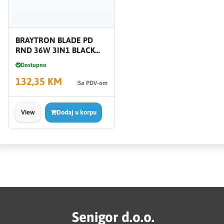
BRAYTRON BLADE PD
RND 36W 3IN1 BLACK
BH16-06181
Dostupno
132,35 KM
Sa PDV-om
View
Dodaj u korpu
Senigor d.o.o.