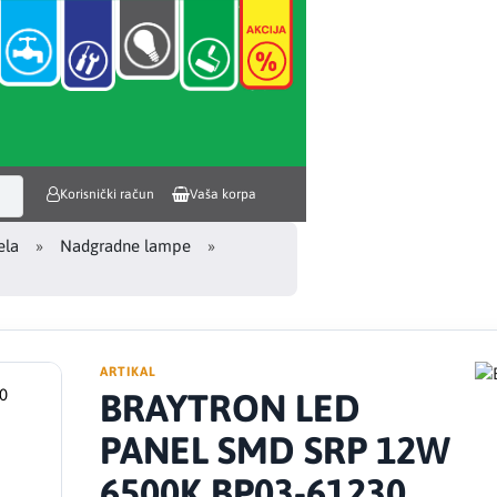
Korisnički račun
Vaša korpa
ela
Nadgradne lampe
ARTIKAL
BRAYTRON LED
PANEL SMD SRP 12W
6500K BP03-61230