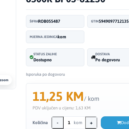
ROB055487
5949097712135
ŠIFRA
GTIN
kom
MJERNA JEDINICA
STATUS ZALIHE
DOSTAVA
Dostupno
Po dogovoru
Isporuka po dogovoru
 zoom
11,25 KM
/ kom
PDV uključen u cijenu:
1,63 KM
-
+
Količina
kom
Dod