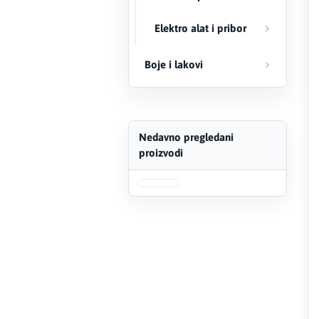
FERRO
Elektro alat i pribor
Firat
Boje i lakovi
Fischer
Geberit
Nedavno pregledani
proizvodi
Gedore Red
Geka
Gold Leon
Green Tech
Grundfos