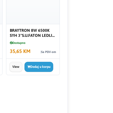
BRAYTRON 8W 6500K
SYH 3"S.U.FATON LEDLI
BP13-30831
Dostupno
35,65 KM
Sa PDV-om
View
Dodaj u korpu