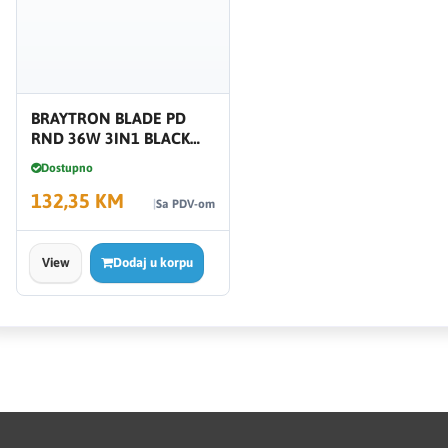
BRAYTRON BLADE PD
RND 36W 3IN1 BLACK
BH16-06181
Dostupno
132,35 KM
Sa PDV-om
View
Dodaj u korpu