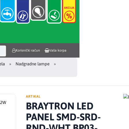
Korisnički račun
Vaša korpa
ela
Nadgradne lampe
ARTIKAL
BRAYTRON LED
PANEL SMD-SRD-
RND-WHT BP03-