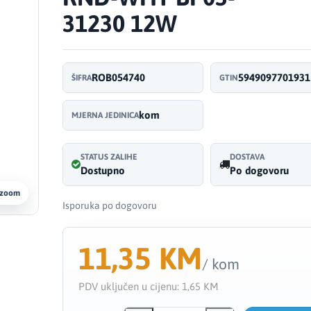
31230 12W
ROB054740
5949097701931
ŠIFRA
GTIN
kom
MJERNA JEDINICA
STATUS ZALIHE
DOSTAVA
Dostupno
Po dogovoru
 zoom
Isporuka po dogovoru
11,35 KM
/ kom
PDV uključen u cijenu:
1,65 KM