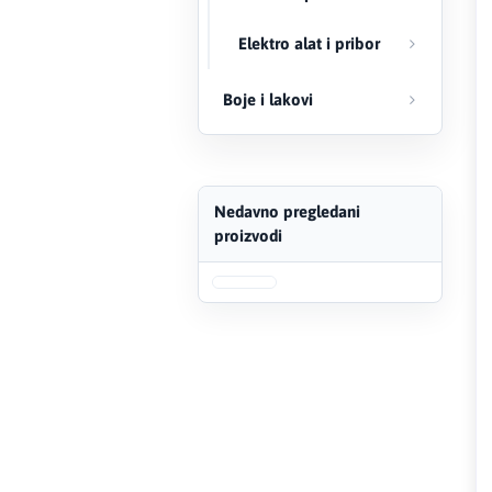
FERRO
Elektro alat i pribor
Firat
Boje i lakovi
Fischer
Geberit
Nedavno pregledani
proizvodi
Gedore Red
Geka
Gold Leon
Green Tech
Grundfos