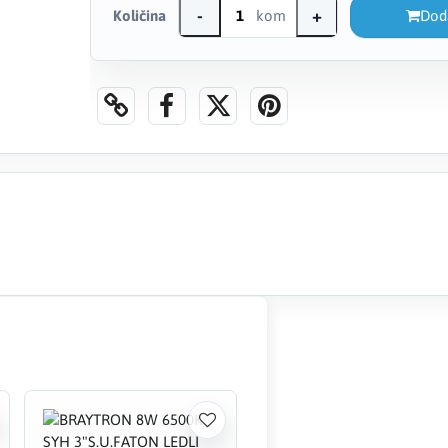
-
+
Količina
kom
Dod