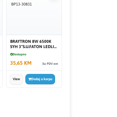
BRAYTRON 8W 6500K
SYH 3"S.U.FATON LEDLI
BP13-30831
Dostupno
35,65 KM
Sa PDV-om
View
Dodaj u korpu