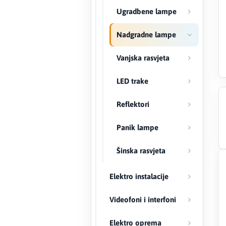
Ugradbene lampe
Creaton
Nadgradne lampe
DAEWOO
Vanjska rasvjeta
Den Braven
LED trake
Effebi
Reflektori
Eldom
Panik lampe
Electrolux
Šinska rasvjeta
ENGO
Elektro instalacije
EuroFence
Videofoni i interfoni
Felder
Elektro oprema