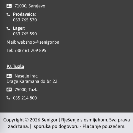
71000, Sarajevo
Prodavnica:
033 765 570
Lager:
033 765 590
Mail:
webshop@senigor.ba
Tel:
+387 61 209 895
PJ. Tuzla
Naselje Irac,
Drage Karamana do br. 22
75000, Tuzla
035 214 800
Copyright © 2026 Senigor | Rješenje s osmijehom. Sva prava
zadržana. | Isporuka po dogovoru - Plaćanje pouzećem.