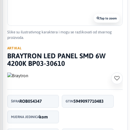
Tap to zoom
Slike su ilustrativnog karaktera i mogu se razlikovati od stvarnog
proizvoda.
ARTIKAL
BRAYTRON LED PANEL SMD 6W
4200K BP03-30610
ROB054347
5949097710483
ŠIFRA
GTIN
kom
MJERNA JEDINICA