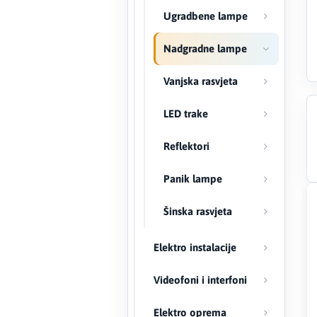
Ugradbene lampe
Creaton
Nadgradne lampe
DAEWOO
Vanjska rasvjeta
Den Braven
LED trake
Effebi
Reflektori
Eldom
Panik lampe
Electrolux
Šinska rasvjeta
ENGO
Elektro instalacije
EuroFence
Videofoni i interfoni
Felder
Elektro oprema