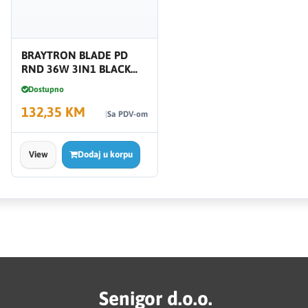
BRAYTRON BLADE PD
RND 36W 3IN1 BLACK
BH16-06181
Dostupno
132,35 KM
Sa PDV-om
View
Dodaj u korpu
Senigor d.o.o.