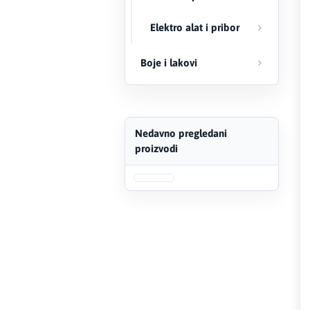
FERRO
Elektro alat i pribor
Firat
Boje i lakovi
Fischer
Geberit
Nedavno pregledani
proizvodi
Gedore Red
Geka
Gold Leon
Green Tech
Grundfos