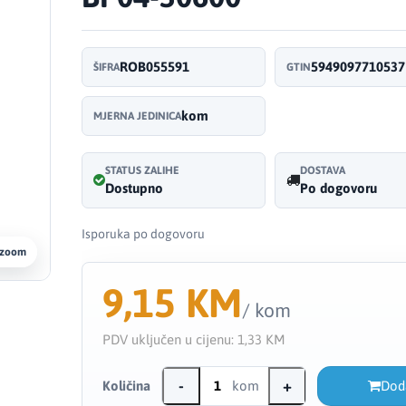
ROB055591
5949097710537
ŠIFRA
GTIN
kom
MJERNA JEDINICA
STATUS ZALIHE
DOSTAVA
Dostupno
Po dogovoru
Isporuka po dogovoru
 zoom
9,15 KM
/ kom
PDV uključen u cijenu:
1,33 KM
-
+
Količina
kom
Dod