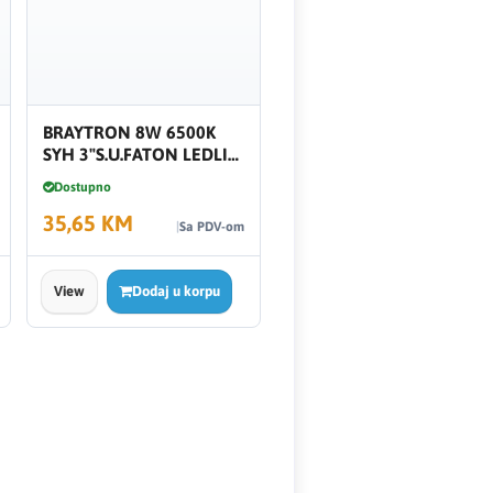
BRAYTRON 8W 6500K
SYH 3"S.U.FATON LEDLI
BP13-30831
Dostupno
35,65 KM
Sa PDV-om
View
Dodaj u korpu