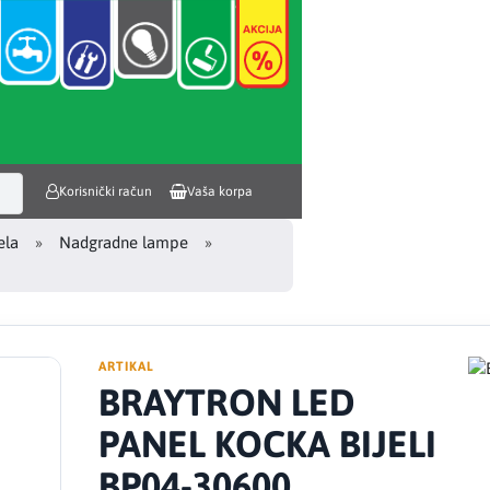
Korisnički račun
Vaša korpa
ela
Nadgradne lampe
ARTIKAL
BRAYTRON LED
PANEL KOCKA BIJELI
BP04-30600