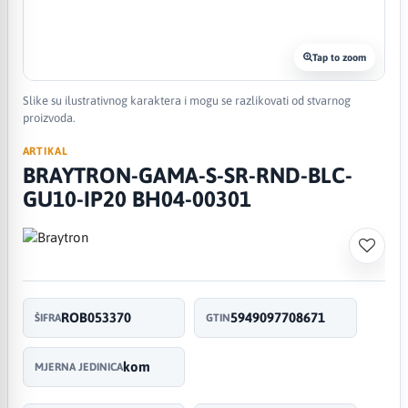
Tap to zoom
Slike su ilustrativnog karaktera i mogu se razlikovati od stvarnog
proizvoda.
ARTIKAL
BRAYTRON-GAMA-S-SR-RND-BLC-
GU10-IP20 BH04-00301
ROB053370
5949097708671
ŠIFRA
GTIN
kom
MJERNA JEDINICA