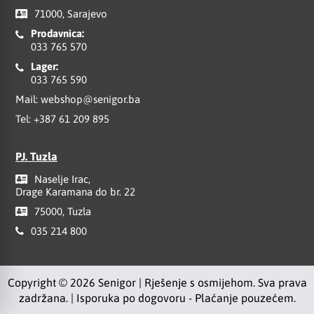
71000, Sarajevo
Prodavnica:
033 765 570
Lager:
033 765 590
Mail:
webshop@senigor.ba
Tel:
+387 61 209 895
PJ. Tuzla
Naselje Irac,
Drage Karamana do br. 22
75000, Tuzla
035 214 800
Copyright © 2026 Senigor | Rješenje s osmijehom. Sva prava
zadržana. | Isporuka po dogovoru - Plaćanje pouzećem.