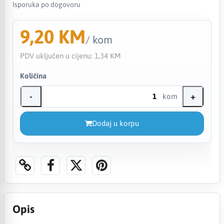
Isporuka po dogovoru
9,20 KM
/ kom
PDV uključen u cijenu:
1,34 KM
Količina
-
+
kom
Dodaj u korpu
Opis