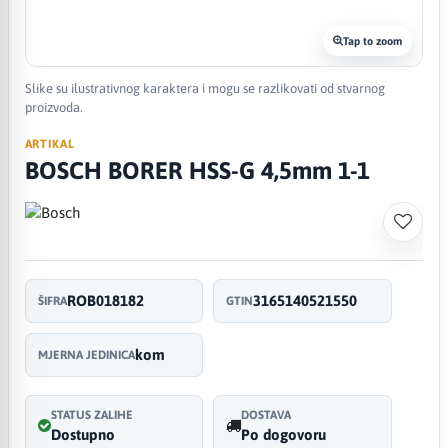
Tap to zoom
Slike su ilustrativnog karaktera i mogu se razlikovati od stvarnog
proizvoda.
ARTIKAL
BOSCH BORER HSS-G 4,5mm 1-1
ROB018182
3165140521550
ŠIFRA
GTIN
kom
MJERNA JEDINICA
STATUS ZALIHE
DOSTAVA
Dostupno
Po dogovoru