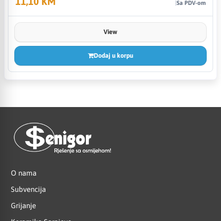
11,10 KM
Sa PDV-om
View
Dodaj u korpu
O nama
Subvencija
Grijanje