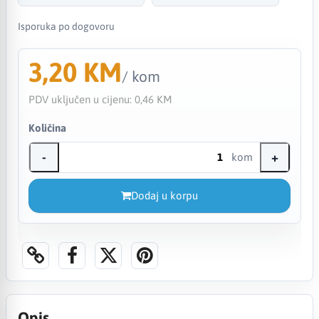
Isporuka po dogovoru
3,20 KM
/ kom
PDV uključen u cijenu:
0,46 KM
Količina
-
+
kom
Dodaj u korpu
Opis