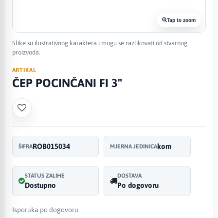
Tap to zoom
Slike su ilustrativnog karaktera i mogu se razlikovati od stvarnog
proizvoda.
ARTIKAL
ČEP POCINČANI FI 3"
ROB015034
kom
ŠIFRA
MJERNA JEDINICA
STATUS ZALIHE
DOSTAVA
Dostupno
Po dogovoru
Isporuka po dogovoru