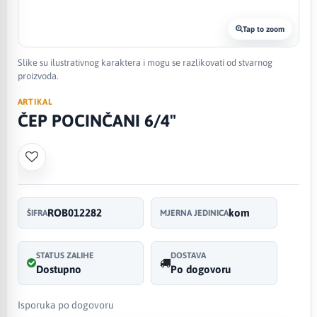
Tap to zoom
Slike su ilustrativnog karaktera i mogu se razlikovati od stvarnog
proizvoda.
ARTIKAL
ČEP POCINČANI 6/4"
ROB012282
kom
ŠIFRA
MJERNA JEDINICA
STATUS ZALIHE
DOSTAVA
Dostupno
Po dogovoru
Isporuka po dogovoru