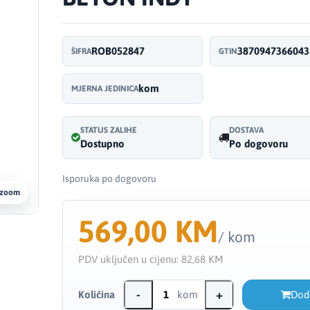
ROB052847
3870947366043
ŠIFRA
GTIN
kom
MJERNA JEDINICA
STATUS ZALIHE
DOSTAVA
Dostupno
Po dogovoru
Isporuka po dogovoru
 zoom
569,00 KM
/ kom
PDV uključen u cijenu:
82,68 KM
-
+
Količina
kom
Dod