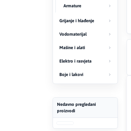
Armature
Creaton
Grijanje i hlađenje
DAEWOO
Vodomaterijal
Den Braven
Mašine i alati
Effebi
Elektro i rasvjeta
Eldom
Boje i lakovi
Electrolux
ENGO
Nedavno pregledani
proizvodi
EuroFence
Felder