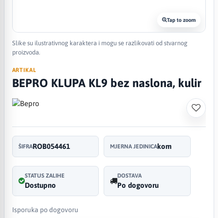
Tap to zoom
Slike su ilustrativnog karaktera i mogu se razlikovati od stvarnog
proizvoda.
ARTIKAL
BEPRO KLUPA KL9 bez naslona, kulir
ROB054461
kom
ŠIFRA
MJERNA JEDINICA
STATUS ZALIHE
DOSTAVA
Dostupno
Po dogovoru
Isporuka po dogovoru