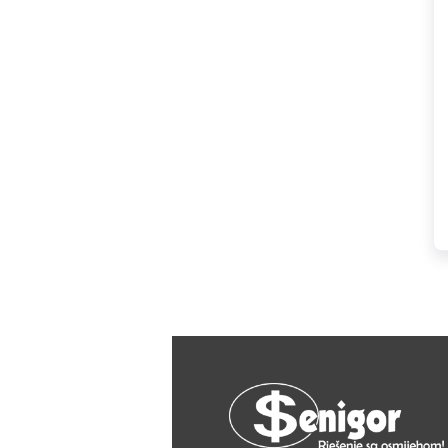
HAGER
Herz
Hidra Stil
Hisense
IGM
Jasic
JUB
Kale
Kalori
Karbosan