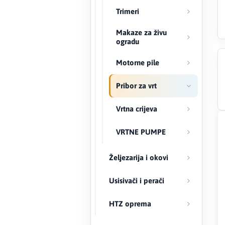
Trimeri
Creaton
Makaze za živu
ogradu
DAEWOO
Motorne pile
Den Braven
Pribor za vrt
Effebi
Vrtna crijeva
Eldom
VRTNE PUMPE
Electrolux
Željezarija i okovi
ENGO
Usisivači i perači
EuroFence
HTZ oprema
Felder