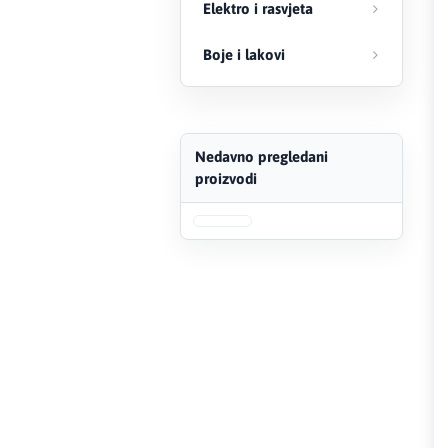
Elektro i rasvjeta
FERRO
Boje i lakovi
Firat
Fischer
Nedavno pregledani
Geberit
proizvodi
Gedore Red
Geka
Gold Leon
Green Tech
Grundfos