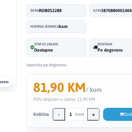
ROB052288
3870880001404
ŠIFRA
GTIN
kom
MJERNA JEDINICA
STATUS ZALIHE
DOSTAVA
Dostupno
Po dogovoru
Isporuka po dogovoru
81,90 KM
 zoom
/ kom
PDV uključen u cijenu:
11,90 KM
-
+
Količina
kom
Dod