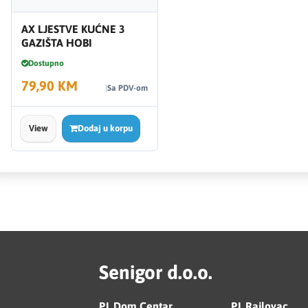
AX LJESTVE KUĆNE 3
GAZIŠTA HOBI
Dostupno
79,90 KM
Sa PDV-om
View
Dodaj u korpu
Senigor d.o.o.
PJ. Dom Centar
PJ. Rajlovac