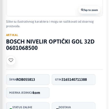
Tap to zoom
Slike su ilustrativnog karaktera i mogu se razlikovati od stvarnog
proizvoda.
ARTIKAL
BOSCH NIVELIR OPTIČKI GOL 32D
0601068500
ROB055813
3165140711388
ŠIFRA
GTIN
kom
MJERNA JEDINICA
STATUS ZALIHE
DOSTAVA