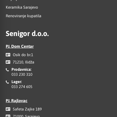
Keramika Sarajevo
Renoviranje kupatila
Senigor d.o.o.
PJ. Dom Centar
Osik do br.1
71210, Ilidža
Prodavnica:
033 230 310
Lager:
033 274 605
PJ. Rajlovac
Safeta Zajke 189
71000, Sarajevo