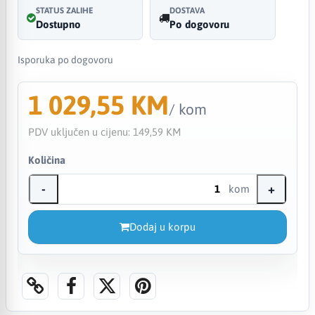
STATUS ZALIHE
DOSTAVA
Dostupno
Po dogovoru
Isporuka po dogovoru
1 029,55 KM
/ kom
PDV uključen u cijenu:
149,59 KM
Količina
-
+
kom
Dodaj u korpu