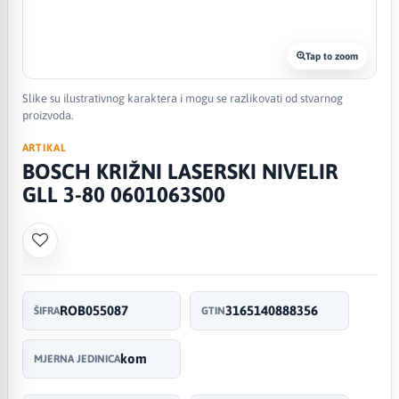
Tap to zoom
Slike su ilustrativnog karaktera i mogu se razlikovati od stvarnog
proizvoda.
ARTIKAL
BOSCH KRIŽNI LASERSKI NIVELIR
GLL 3-80 0601063S00
ROB055087
3165140888356
ŠIFRA
GTIN
kom
MJERNA JEDINICA