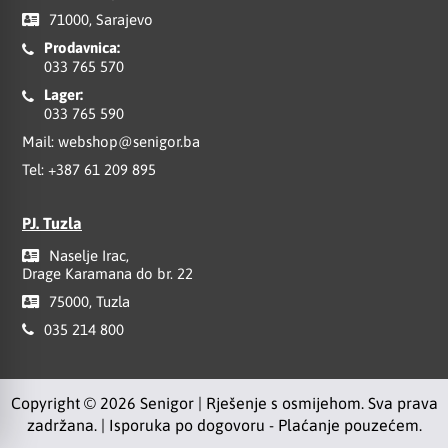
71000, Sarajevo
Prodavnica:
033 765 570
Lager:
033 765 590
Mail:
webshop@senigor.ba
Tel:
+387 61 209 895
PJ. Tuzla
Naselje Irac,
Drage Karamana do br. 22
75000, Tuzla
035 214 800
Copyright © 2026 Senigor | Rješenje s osmijehom. Sva prava
zadržana. | Isporuka po dogovoru - Plaćanje pouzećem.