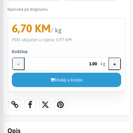
Isporuka po dogovoru
6,70 KM
/ kg
PDV uključen u cijenu:
0,97 KM
Količina
-
+
kg
Dodaj u korpu
Opis