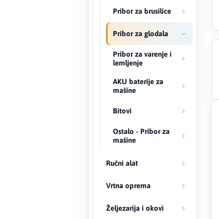
Pribor za brusilice
Creaton
Pribor za glodala
DAEWOO
Pribor za varenje i
lemljenje
Den Braven
AKU baterije za
mašine
Effebi
Bitovi
Eldom
Ostalo - Pribor za
Electrolux
mašine
ENGO
Ručni alat
EuroFence
Vrtna oprema
Željezarija i okovi
Felder