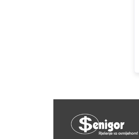
HAGER
Herz
Hidra Stil
Hisense
IGM
Jasic
JUB
Kale
Kalori
Karbosan