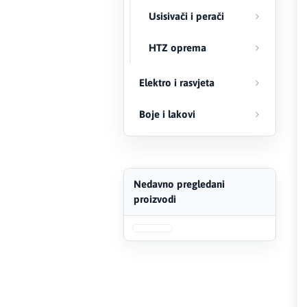
Usisivači i perači
FERRO
HTZ oprema
Firat
Elektro i rasvjeta
Fischer
Boje i lakovi
Geberit
Gedore Red
Geka
Nedavno pregledani
proizvodi
Gold Leon
Green Tech
Grundfos