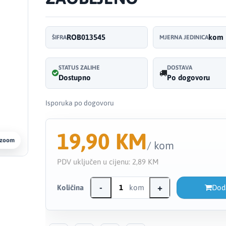
ROB013545
kom
ŠIFRA
MJERNA JEDINICA
STATUS ZALIHE
DOSTAVA
Dostupno
Po dogovoru
Isporuka po dogovoru
19,90 KM
 zoom
/ kom
PDV uključen u cijenu:
2,89 KM
-
+
Količina
kom
Dod