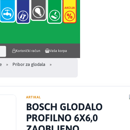
Korisnički račun
Vaša korpa
e
Pribor za glodala
ARTIKAL
BOSCH GLODALO
PROFILNO 6X6,0
ZAOBLJENO