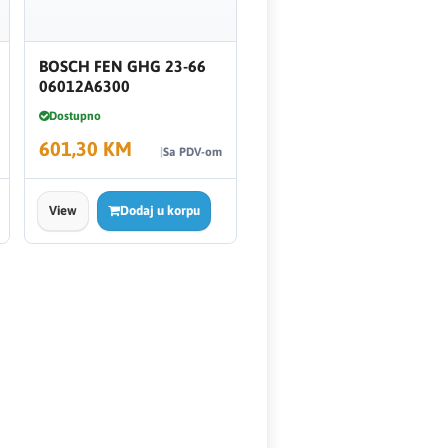
BOSCH FEN GHG 23-66
06012A6300
Dostupno
601,30 KM
Sa PDV-om
View
Dodaj u korpu