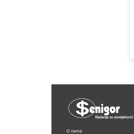
HAGER
Herz
Hidra Stil
Hisense
IGM
Jasic
JUB
Kale
Kalori
O nama
Karbosan