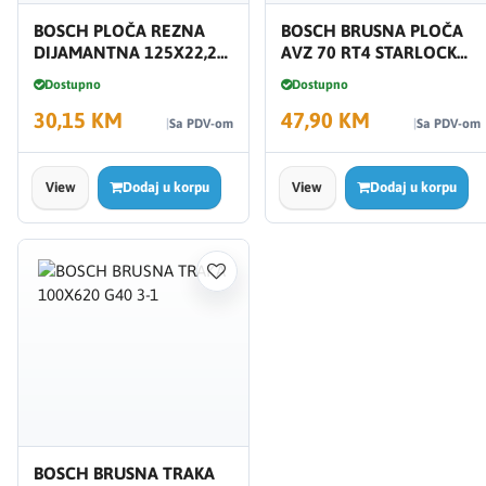
BOSCH PLOČA REZNA
BOSCH BRUSNA PLOČA
DIJAMANTNA 125X22,2
AVZ 70 RT4 STARLOCK
KERAMIKA 2608602202
2608664351
Dostupno
Dostupno
30,15 KM
47,90 KM
Sa PDV-om
Sa PDV-om
View
Dodaj u korpu
View
Dodaj u korpu
BOSCH BRUSNA TRAKA