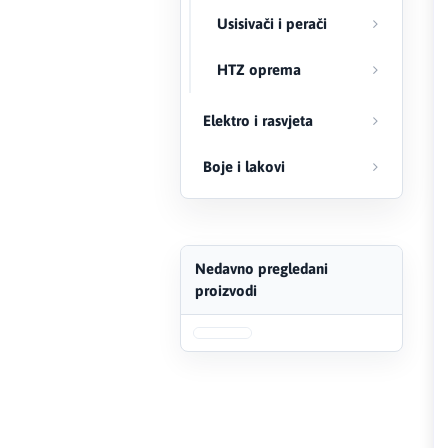
Usisivači i perači
FERRO
HTZ oprema
Firat
Elektro i rasvjeta
Fischer
Boje i lakovi
Geberit
Gedore Red
Geka
Nedavno pregledani
proizvodi
Gold Leon
Green Tech
Grundfos