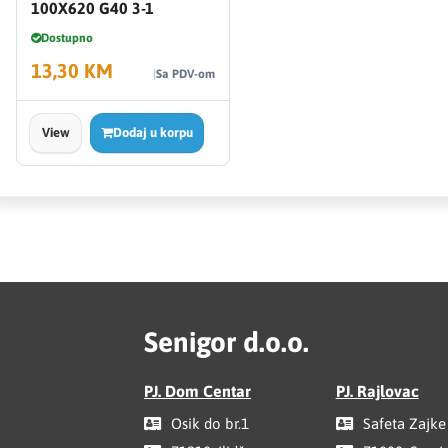
100X620 G40 3-1
Dostupno
13,30 KM
Sa PDV-om
View
Dodaj u korpu
Senigor d.o.o.
PJ. Dom Centar
PJ. Rajlovac
Osik do br.1
Safeta Zajke