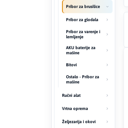
Pribor za brusilice
Creaton
Pribor za glodala
DAEWOO
Pribor za varenje i
lemljenje
Den Braven
AKU baterije za
mašine
Effebi
Bitovi
Eldom
Ostalo - Pribor za
Electrolux
mašine
ENGO
Ručni alat
EuroFence
Vrtna oprema
Željezarija i okovi
Felder