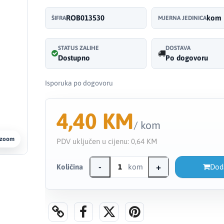
ROB013530
kom
ŠIFRA
MJERNA JEDINICA
STATUS ZALIHE
DOSTAVA
Dostupno
Po dogovoru
Isporuka po dogovoru
4,40 KM
/ kom
 zoom
PDV uključen u cijenu:
0,64 KM
-
+
Količina
kom
Dod