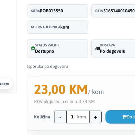
ROB013550
3165140010450
ŠIFRA
GTIN
kom
MJERNA JEDINICA
STATUS ZALIHE
DOSTAVA
Dostupno
Po dogovoru
Isporuka po dogovoru
23,00 KM
 zoom
/ kom
PDV uključen u cijenu:
3,34 KM
-
+
Količina
kom
Dod