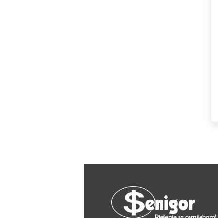
HAGER
Herz
Hidra Stil
Hisense
IGM
Jasic
JUB
Kale
Kalori
Karbosan