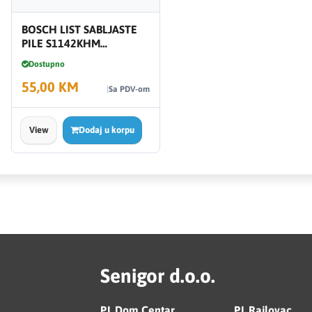
BOSCH LIST SABLJASTE
PILE S1142KHM
2608653274
Dostupno
55,00 KM
Sa PDV-om
View
Dodaj u korpu
Senigor d.o.o.
PJ. Dom Centar
PJ. Rajlovac