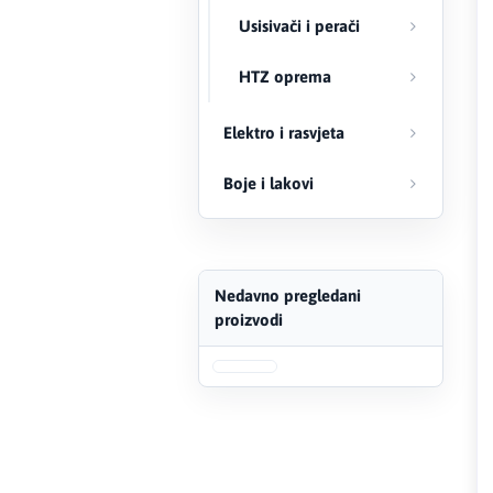
Usisivači i perači
FERRO
HTZ oprema
Firat
Elektro i rasvjeta
Fischer
Boje i lakovi
Geberit
Gedore Red
Geka
Nedavno pregledani
proizvodi
Gold Leon
Green Tech
Grundfos