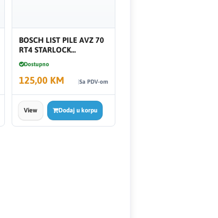
BOSCH LIST PILE AVZ 70
RT4 STARLOCK
2608661757
Dostupno
125,00 KM
Sa PDV-om
View
Dodaj u korpu