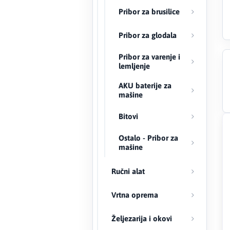
Pribor za brusilice
Creaton
Pribor za glodala
DAEWOO
Pribor za varenje i
lemljenje
Den Braven
AKU baterije za
mašine
Effebi
Bitovi
Eldom
Ostalo - Pribor za
Electrolux
mašine
ENGO
Ručni alat
EuroFence
Vrtna oprema
Željezarija i okovi
Felder