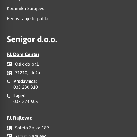
Keramika Sarajevo
Renoviranje kupatila
Senigor d.o.o.
PJ. Dom Centar
Osik do br.1
71210, Ilidža
Prodavnica:
033 230 310
Lager:
033 274 605
PJ. Rajlovac
Safeta Zajke 189
71000, Sarajevo