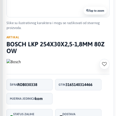
Tap to zoom
Slike su ilustrativnog karaktera i mogu se razlikovati od stvarnog
proizvoda.
ARTIKAL
BOSCH LKP 254X30X2,5-1,8MM 80Z
OW
ROB030338
3165140314466
ŠIFRA
GTIN
kom
MJERNA JEDINICA
STATUS ZALIHE
DOSTAVA