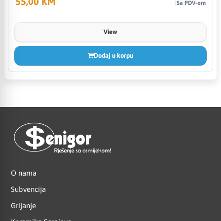
55,00 KM
Sa PDV-om
View
Dodaj u korpu
O nama
Subvencija
Grijanje