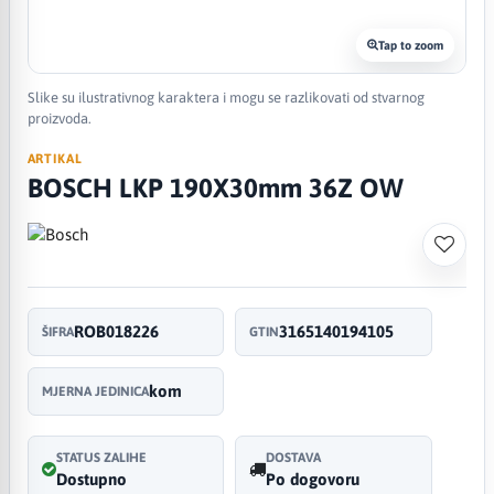
Tap to zoom
Slike su ilustrativnog karaktera i mogu se razlikovati od stvarnog
proizvoda.
ARTIKAL
BOSCH LKP 190X30mm 36Z OW
ROB018226
3165140194105
ŠIFRA
GTIN
kom
MJERNA JEDINICA
STATUS ZALIHE
DOSTAVA
Dostupno
Po dogovoru