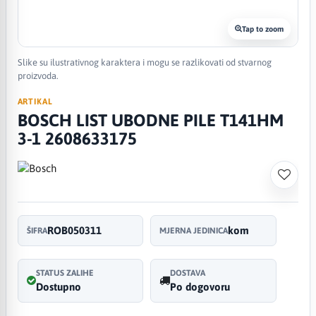
Tap to zoom
Slike su ilustrativnog karaktera i mogu se razlikovati od stvarnog
proizvoda.
ARTIKAL
BOSCH LIST UBODNE PILE T141HM
3-1 2608633175
ROB050311
kom
ŠIFRA
MJERNA JEDINICA
STATUS ZALIHE
DOSTAVA
Dostupno
Po dogovoru