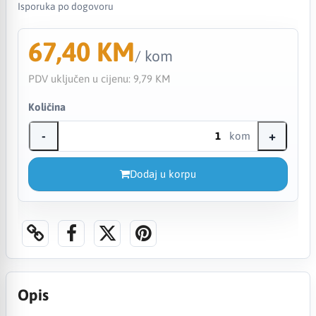
Isporuka po dogovoru
67,40 KM
/ kom
PDV uključen u cijenu:
9,79 KM
Količina
-
+
kom
Dodaj u korpu
Opis