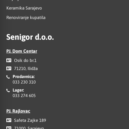
Keramika Sarajevo
Renoviranje kupatila
Senigor d.o.o.
PJ. Dom Centar
Osik do br.1
71210, Ilidža
Prodavnica:
033 230 310
Lager:
033 274 605
PJ. Rajlovac
Safeta Zajke 189
71000, Sarajevo