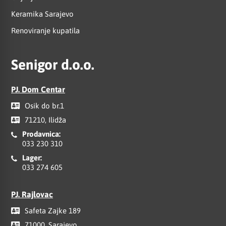
Keramika Sarajevo
Renoviranje kupatila
Senigor d.o.o.
PJ. Dom Centar
Osik do br.1
71210, Ilidža
Prodavnica:
033 230 310
Lager:
033 274 605
PJ. Rajlovac
Safeta Zajke 189
71000, Sarajevo