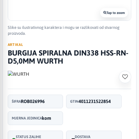
Tap to zoom
Slike su ilustrativnog karaktera i mogu se razlikovati od stvarnog
proizvoda.
ARTIKAL
BURGIJA SPIRALNA DIN338 HSS-RN-
D5,0MM WURTH
ROB026996
4011231522854
ŠIFRA
GTIN
kom
MJERNA JEDINICA
STATUS ZALIHE
DOSTAVA