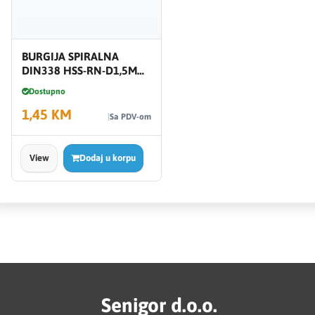
BURGIJA SPIRALNA
DIN338 HSS-RN-D1,5MM
WURTH
Dostupno
1,45 KM
Sa PDV-om
View
Dodaj u korpu
Senigor d.o.o.