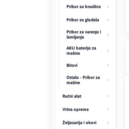
Pribor za brusilice
Creaton
Pribor za glodala
DAEWOO
Pribor za varenje i
lemljenje
Den Braven
AKU baterije za
mašine
Effebi
Bitovi
Eldom
Ostalo - Pribor za
Electrolux
mašine
ENGO
Ručni alat
EuroFence
Vrtna oprema
Željezarija i okovi
Felder