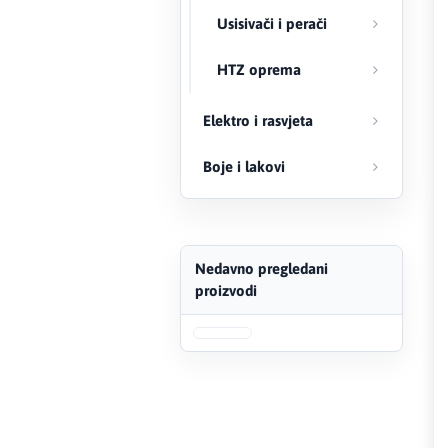
Usisivači i perači
FERRO
HTZ oprema
Firat
Elektro i rasvjeta
Fischer
Boje i lakovi
Geberit
Gedore Red
Geka
Nedavno pregledani
proizvodi
Gold Leon
Green Tech
Grundfos