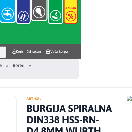
Korisnički račun
Vaša korpa
e
Boreri
ARTIKAL
BURGIJA SPIRALNA
DIN338 HSS-RN-
D4,8MM WURTH