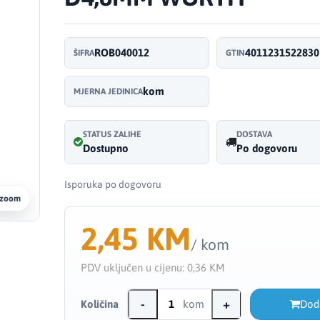
ROB040012
4011231522830
ŠIFRA
GTIN
kom
MJERNA JEDINICA
STATUS ZALIHE
DOSTAVA
Dostupno
Po dogovoru
Isporuka po dogovoru
 zoom
2,45 KM
/ kom
PDV uključen u cijenu:
0,36 KM
-
+
Količina
kom
Dod