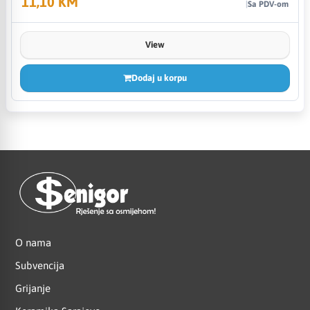
11,10 KM
Sa PDV-om
View
Dodaj u korpu
O nama
Subvencija
Grijanje