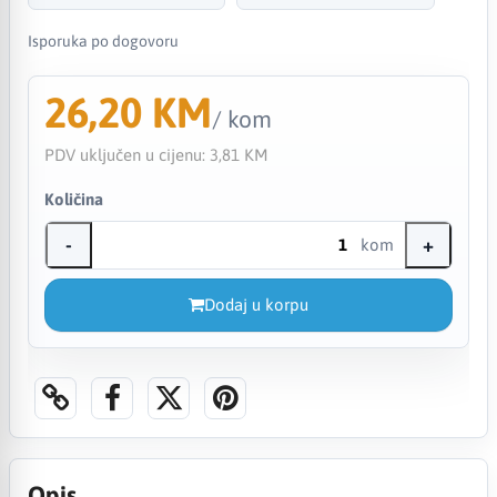
Isporuka po dogovoru
26,20 KM
/ kom
PDV uključen u cijenu:
3,81 KM
Količina
-
+
kom
Dodaj u korpu
Opis