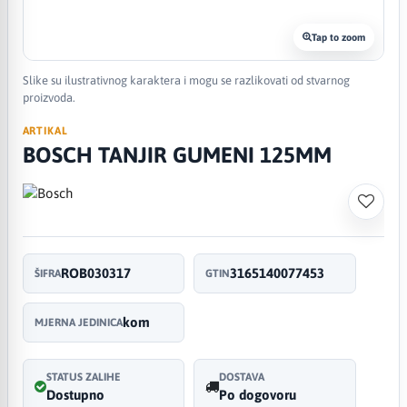
Tap to zoom
Slike su ilustrativnog karaktera i mogu se razlikovati od stvarnog
proizvoda.
ARTIKAL
BOSCH TANJIR GUMENI 125MM
ROB030317
3165140077453
ŠIFRA
GTIN
kom
MJERNA JEDINICA
STATUS ZALIHE
DOSTAVA
Dostupno
Po dogovoru