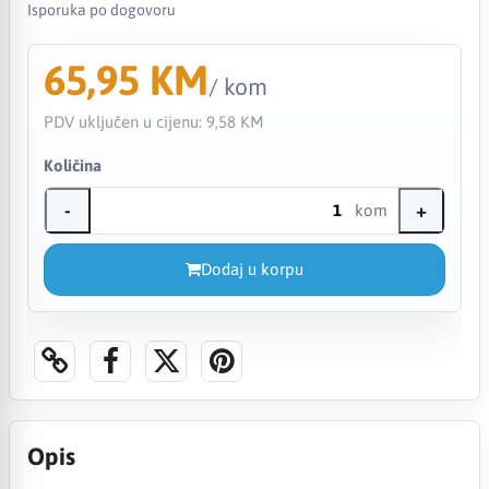
Isporuka po dogovoru
65,95 KM
/ kom
PDV uključen u cijenu:
9,58 KM
Količina
-
+
kom
Dodaj u korpu
Opis