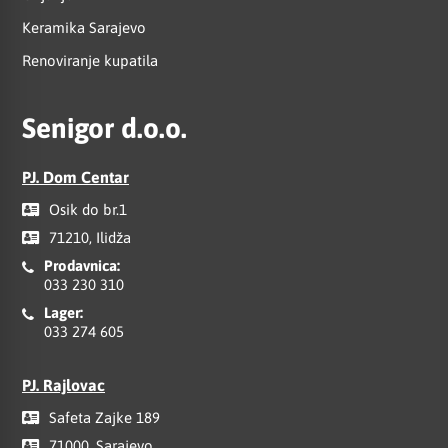
Keramika Sarajevo
Renoviranje kupatila
Senigor d.o.o.
PJ. Dom Centar
Osik do br.1
71210, Ilidža
Prodavnica:
033 230 310
Lager:
033 274 605
PJ. Rajlovac
Safeta Zajke 189
71000, Sarajevo