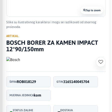
Tap to zoom
Slike su ilustrativnog karaktera i mogu se razlikovati od stvarnog
proizvoda.
ARTIKAL
BOSCH BORER ZA KAMEN IMPACT
12*90/150mm
ROB018129
3165140045704
ŠIFRA
GTIN
kom
MJERNA JEDINICA
STATUS ZALIHE
DOSTAVA