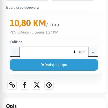
Isporuka po dogovoru
10,80 KM
/ kom
PDV uključen u cijenu:
1,57 KM
Količina
-
+
kom
Dodaj u korpu
Opis