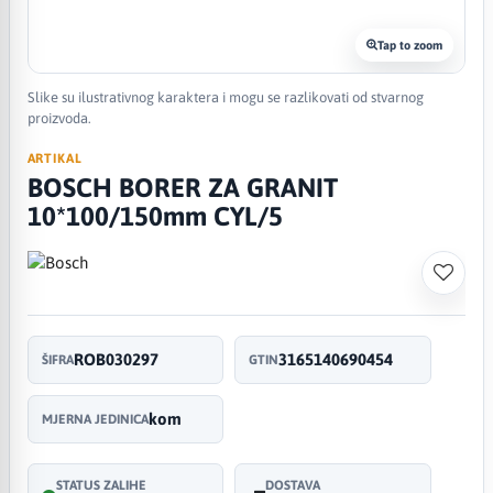
Tap to zoom
Slike su ilustrativnog karaktera i mogu se razlikovati od stvarnog
proizvoda.
ARTIKAL
BOSCH BORER ZA GRANIT
10*100/150mm CYL/5
ROB030297
3165140690454
ŠIFRA
GTIN
kom
MJERNA JEDINICA
STATUS ZALIHE
DOSTAVA