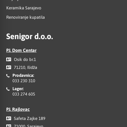
Keramika Sarajevo
Renoviranje kupatila
Senigor d.o.o.
PJ. Dom Centar
Osik do br.1
71210, Ilidža
Prodavnica:
033 230 310
Lager:
033 274 605
PJ. Rajlovac
Safeta Zajke 189
71000, Sarajevo