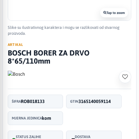
Tap to zoom
Slike su ilustrativnog karaktera i mogu se razlikovati od stvarnog
proizvoda.
ARTIKAL
BOSCH BORER ZA DRVO
8*65/110mm
ROB018133
3165140059114
ŠIFRA
GTIN
kom
MJERNA JEDINICA
STATUS ZALIHE
DOSTAVA