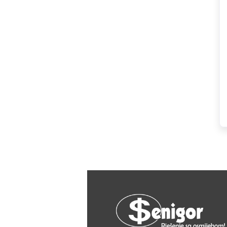
HAGER
Herz
Hidra Stil
Hisense
IGM
Jasic
JUB
Kale
Kalori
Karbosan