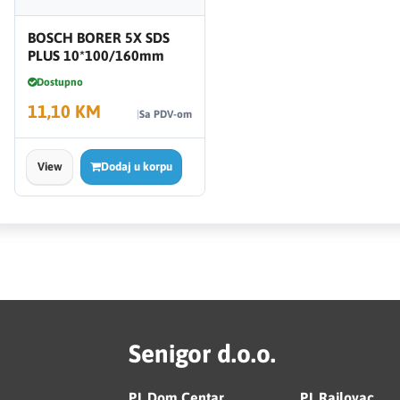
BOSCH BORER 5X SDS
PLUS 10*100/160mm
Dostupno
11,10 KM
Sa PDV-om
View
Dodaj u korpu
Senigor d.o.o.
PJ. Dom Centar
PJ. Rajlovac