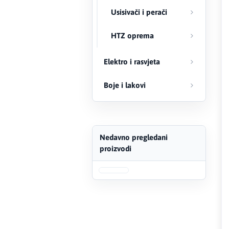
Usisivači i perači
FERRO
HTZ oprema
Firat
Elektro i rasvjeta
Fischer
Boje i lakovi
Geberit
Gedore Red
Geka
Nedavno pregledani
proizvodi
Gold Leon
Green Tech
Grundfos