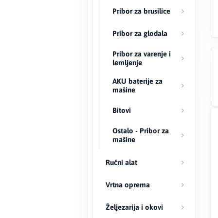
Pribor za brusilice
Creaton
Pribor za glodala
DAEWOO
Pribor za varenje i
lemljenje
Den Braven
AKU baterije za
mašine
Effebi
Bitovi
Eldom
Ostalo - Pribor za
Electrolux
mašine
ENGO
Ručni alat
EuroFence
Vrtna oprema
Željezarija i okovi
Felder