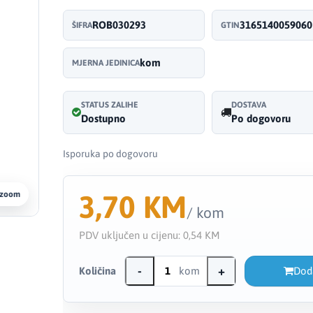
ROB030293
3165140059060
ŠIFRA
GTIN
kom
MJERNA JEDINICA
STATUS ZALIHE
DOSTAVA
Dostupno
Po dogovoru
Isporuka po dogovoru
3,70 KM
 zoom
/ kom
PDV uključen u cijenu:
0,54 KM
-
+
Količina
kom
Dod