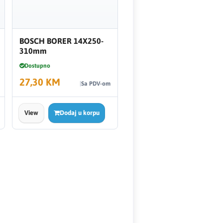
BOSCH BORER 14X250-
310mm
Dostupno
27,30 KM
Sa PDV-om
View
Dodaj u korpu