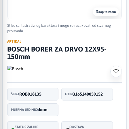
Tap to zoom
Slike su ilustrativnog karaktera i mogu se razlikovati od stvarnog
proizvoda.
ARTIKAL
BOSCH BORER ZA DRVO 12X95-
150mm
ROB018135
3165140059152
ŠIFRA
GTIN
kom
MJERNA JEDINICA
STATUS ZALIHE
DOSTAVA