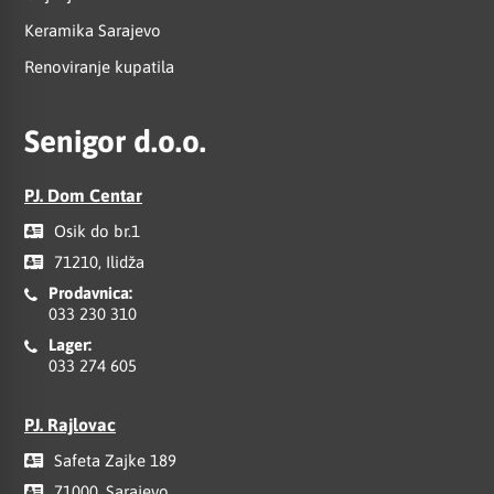
Keramika Sarajevo
Renoviranje kupatila
Senigor d.o.o.
PJ. Dom Centar
Osik do br.1
71210, Ilidža
Prodavnica:
033 230 310
Lager:
033 274 605
PJ. Rajlovac
Safeta Zajke 189
71000, Sarajevo