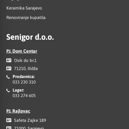
Keramika Sarajevo
Renoviranje kupatila
Senigor d.o.o.
PJ. Dom Centar
Osik do br.1
71210, Ilidža
Prodavnica:
033 230 310
Lager:
033 274 605
PJ. Rajlovac
Safeta Zajke 189
71000, Sarajevo