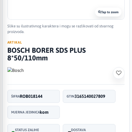
Tap to zoom
Slike su ilustrativnog karaktera i mogu se razlikovati od stvarnog
proizvoda.
ARTIKAL
BOSCH BORER SDS PLUS
8*50/110mm
ROB018144
3165140027809
ŠIFRA
GTIN
kom
MJERNA JEDINICA
STATUS ZALIHE
DOSTAVA