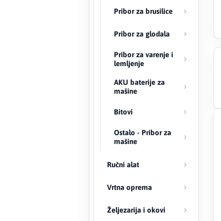
Pribor za brusilice
Creaton
Pribor za glodala
DAEWOO
Pribor za varenje i
lemljenje
Den Braven
AKU baterije za
mašine
Effebi
Bitovi
Eldom
Ostalo - Pribor za
Electrolux
mašine
ENGO
Ručni alat
EuroFence
Vrtna oprema
Željezarija i okovi
Felder