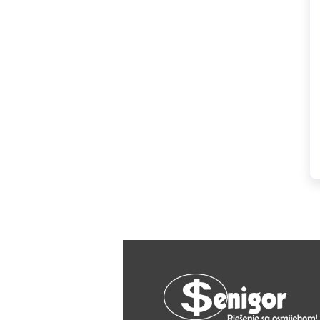
HAGER
Herz
Hidra Stil
Hisense
IGM
Jasic
JUB
Kale
Kalori
Karbosan