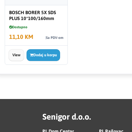
BOSCH BORER 5X SDS
PLUS 10*100/160mm
Dostupno
11,10 KM
Sa PDV-om
View
Dodaj u korpu
Senigor d.o.o.
PJ. Dom Centar
PJ. Rajlovac