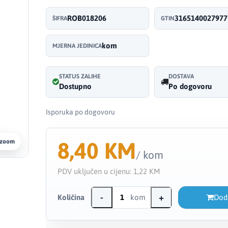
ROB018206
3165140027977
ŠIFRA
GTIN
kom
MJERNA JEDINICA
STATUS ZALIHE
DOSTAVA
Dostupno
Po dogovoru
Isporuka po dogovoru
8,40 KM
 zoom
/ kom
PDV uključen u cijenu:
1,22 KM
-
+
Količina
kom
Dod