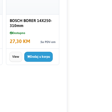
BOSCH BORER 14X250-
310mm
Dostupno
27,30 KM
Sa PDV-om
View
Dodaj u korpu