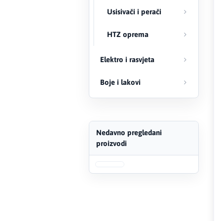
Usisivači i perači
FERRO
HTZ oprema
Firat
Elektro i rasvjeta
Fischer
Boje i lakovi
Geberit
Gedore Red
Geka
Nedavno pregledani
proizvodi
Gold Leon
Green Tech
Grundfos