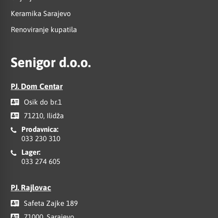
Keramika Sarajevo
Renoviranje kupatila
Senigor d.o.o.
PJ. Dom Centar
Osik do br.1
71210, Ilidža
Prodavnica:
033 230 310
Lager:
033 274 605
PJ. Rajlovac
Safeta Zajke 189
71000, Sarajevo