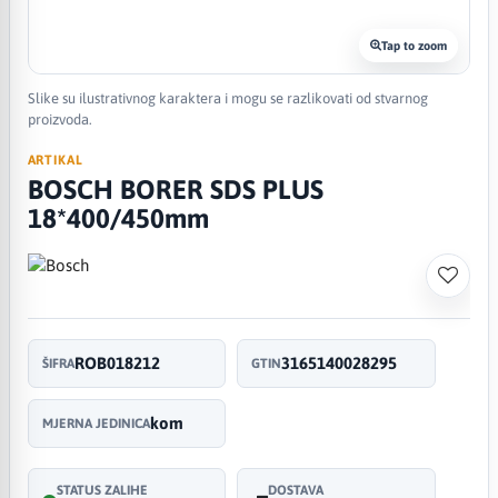
Tap to zoom
Slike su ilustrativnog karaktera i mogu se razlikovati od stvarnog
proizvoda.
ARTIKAL
BOSCH BORER SDS PLUS
18*400/450mm
ROB018212
3165140028295
ŠIFRA
GTIN
kom
MJERNA JEDINICA
STATUS ZALIHE
DOSTAVA