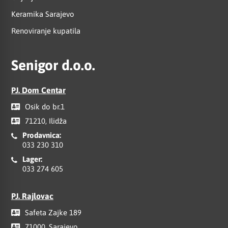
Keramika Sarajevo
Renoviranje kupatila
Senigor d.o.o.
PJ. Dom Centar
Osik do br.1
71210, Ilidža
Prodavnica:
033 230 310
Lager:
033 274 605
PJ. Rajlovac
Safeta Zajke 189
71000, Sarajevo