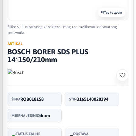
Tap to zoom
Slike su ilustrativnog karaktera i mogu se razlikovati od stvarnog
proizvoda.
ARTIKAL
BOSCH BORER SDS PLUS
14*150/210mm
ROB018158
3165140028394
ŠIFRA
GTIN
kom
MJERNA JEDINICA
STATUS ZALIHE
DOSTAVA