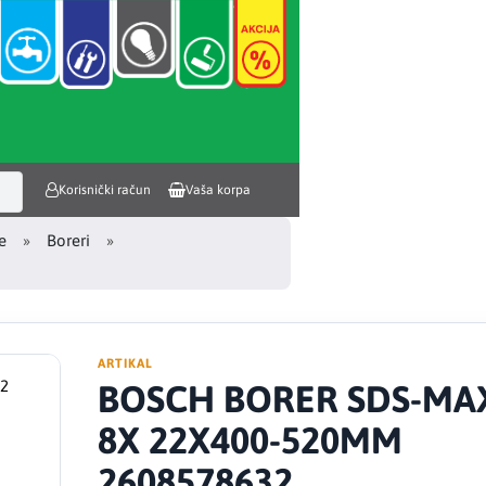
Korisnički račun
Vaša korpa
e
Boreri
ARTIKAL
BOSCH BORER SDS-MA
8X 22X400-520MM
2608578632