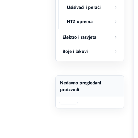
Usisivači i perači
FERRO
HTZ oprema
Firat
Elektro i rasvjeta
Fischer
Boje i lakovi
Geberit
Gedore Red
Geka
Nedavno pregledani
proizvodi
Gold Leon
Green Tech
Grundfos