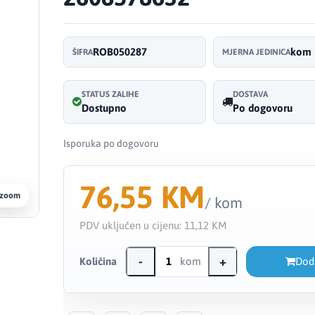
ROB050287
kom
ŠIFRA
MJERNA JEDINICA
STATUS ZALIHE
DOSTAVA
Dostupno
Po dogovoru
Isporuka po dogovoru
76,55 KM
 zoom
/ kom
PDV uključen u cijenu:
11,12 KM
-
+
Količina
kom
Dod