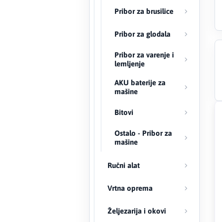
Pribor za brusilice
Creaton
Pribor za glodala
DAEWOO
Pribor za varenje i
lemljenje
Den Braven
AKU baterije za
mašine
Effebi
Bitovi
Eldom
Ostalo - Pribor za
Electrolux
mašine
ENGO
Ručni alat
EuroFence
Vrtna oprema
Željezarija i okovi
Felder