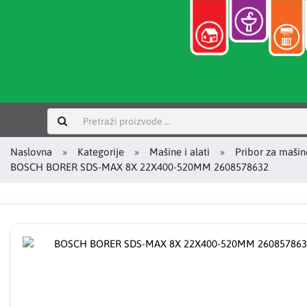
Prijavi se
Naslovna
Kategorije
Mašine i alati
Pribor za mašin
BOSCH BORER SDS-MAX 8X 22X400-520MM 2608578632