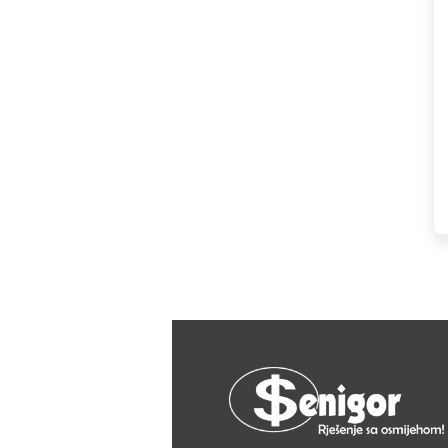
HAGER
Herz
Hidra Stil
Hisense
IGM
Jasic
JUB
Kale
Kalori
Karbosan