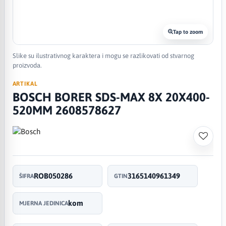
Tap to zoom
Slike su ilustrativnog karaktera i mogu se razlikovati od stvarnog
proizvoda.
ARTIKAL
BOSCH BORER SDS-MAX 8X 20X400-
520MM 2608578627
ROB050286
3165140961349
ŠIFRA
GTIN
kom
MJERNA JEDINICA