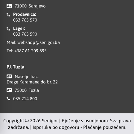
71000, Sarajevo
Prodavnica:
033 765 570
Lager:
033 765 590
Mail:
webshop@senigor.ba
Tel:
+387 61 209 895
PJ. Tuzla
Naselje Irac,
Drage Karamana do br. 22
75000, Tuzla
035 214 800
Copyright © 2026 Senigor | Rješenje s osmijehom. Sva prava
zadržana. | Isporuka po dogovoru - Plaćanje pouzećem.