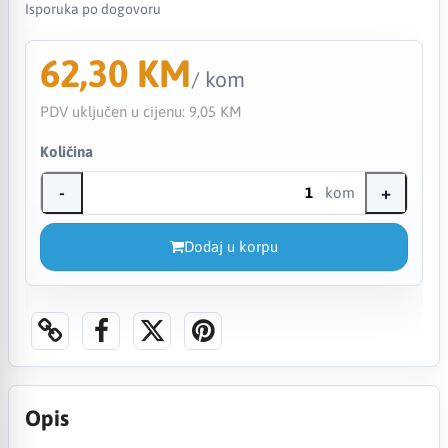
Isporuka po dogovoru
62,30 KM
/ kom
PDV uključen u cijenu:
9,05 KM
Količina
-
+
kom
Dodaj u korpu
Opis