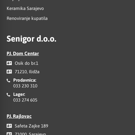
Keramika Sarajevo
Renoviranje kupatila
Senigor d.o.o.
PJ. Dom Centar
Osik do br.1
71210, Ilidža
Prodavnica:
033 230 310
Lager:
033 274 605
PJ. Rajlovac
Safeta Zajke 189
71000, Sarajevo