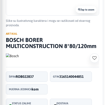
Tap to zoom
Slike su ilustrativnog karaktera i mogu se razlikovati od stvarnog
proizvoda.
ARTIKAL
BOSCH BORER
MULTICONSTRUCTION 8*80/120mm
ROB022837
3165140044851
ŠIFRA
GTIN
kom
MJERNA JEDINICA
STATUS ZALIHE
DOSTAVA