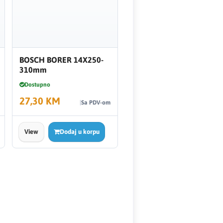
BOSCH BORER 14X250-
310mm
Dostupno
27,30 KM
Sa PDV-om
View
Dodaj u korpu