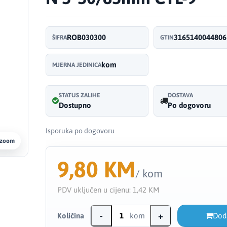
ROB030300
3165140044806
ŠIFRA
GTIN
kom
MJERNA JEDINICA
STATUS ZALIHE
DOSTAVA
Dostupno
Po dogovoru
Isporuka po dogovoru
 zoom
9,80 KM
/ kom
PDV uključen u cijenu:
1,42 KM
-
+
Količina
kom
Dod