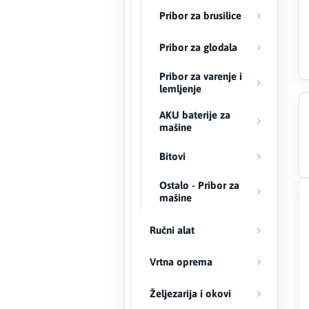
Pribor za brusilice
Creaton
Pribor za glodala
DAEWOO
Pribor za varenje i
lemljenje
Den Braven
AKU baterije za
mašine
Effebi
Bitovi
Eldom
Ostalo - Pribor za
Electrolux
mašine
ENGO
Ručni alat
EuroFence
Vrtna oprema
Željezarija i okovi
Felder