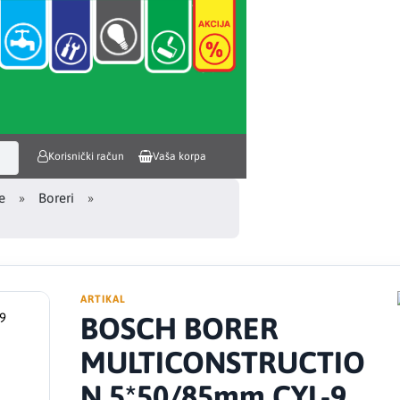
Korisnički račun
Vaša korpa
e
Boreri
ARTIKAL
BOSCH BORER
MULTICONSTRUCTIO
N 5*50/85mm CYL-9