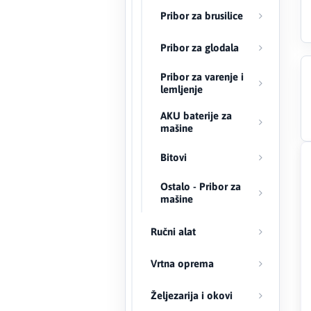
Pribor za brusilice
Creaton
Pribor za glodala
DAEWOO
Pribor za varenje i
lemljenje
Den Braven
AKU baterije za
mašine
Effebi
Bitovi
Eldom
Ostalo - Pribor za
Electrolux
mašine
ENGO
Ručni alat
EuroFence
Vrtna oprema
Željezarija i okovi
Felder