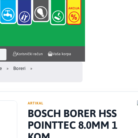
Korisnički račun
Vaša korpa
e
Boreri
ARTIKAL
BOSCH BORER HSS
POINTTEC 8.0MM 1
KOM