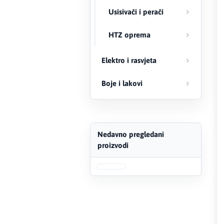
Usisivači i perači
FERRO
HTZ oprema
Firat
Elektro i rasvjeta
Fischer
Boje i lakovi
Geberit
Gedore Red
Geka
Nedavno pregledani
proizvodi
Gold Leon
Green Tech
Grundfos