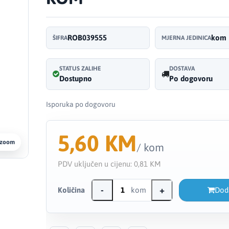
ROB039555
kom
ŠIFRA
MJERNA JEDINICA
STATUS ZALIHE
DOSTAVA
Dostupno
Po dogovoru
Isporuka po dogovoru
5,60 KM
 zoom
/ kom
PDV uključen u cijenu:
0,81 KM
-
+
Količina
kom
Dod