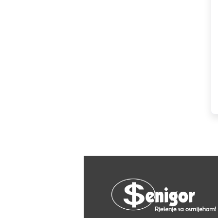
HAGER
Herz
Hidra Stil
Hisense
IGM
Jasic
JUB
Kale
Kalori
Karbosan