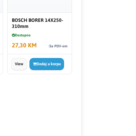
BOSCH BORER 14X250-
310mm
Dostupno
27,30 KM
Sa PDV-om
View
Dodaj u korpu